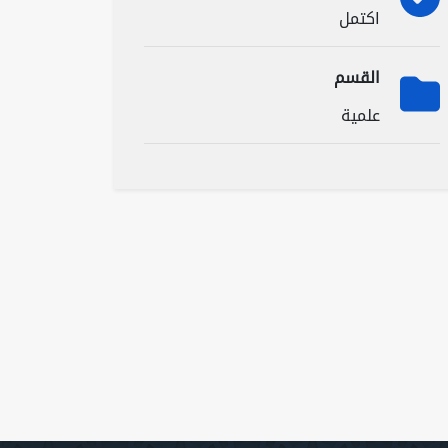
اكتمل
القسم
علمية